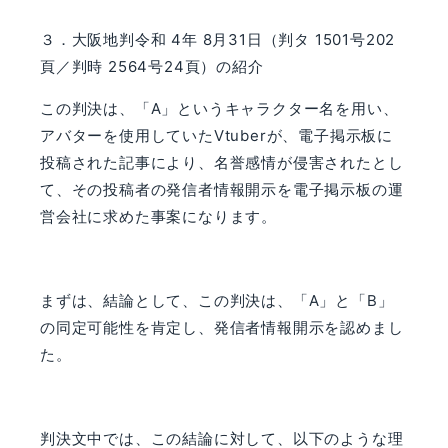
３．大阪地判令和
4
年
8
月
31
日（判タ
1501
号
202
頁／判時
2564
号
24
頁）の紹介
この判決は、「
A
」というキャラクター名を用い、
アバターを使用していた
Vtuber
が、電子掲示板に
投稿された記事により、名誉感情が侵害されたとし
て、その投稿者の発信者情報開示を電子掲示板の運
営会社に求めた事案になります。
まずは、結論として、この判決は、「
A
」と「
B
」
の同定可能性を肯定し、発信者情報開示を認めまし
た。
判決文中では、この結論に対して、以下のような理