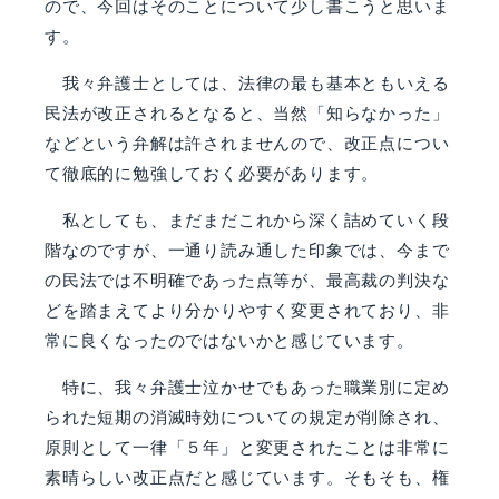
ので、今回はそのことに
ついて少し書こうと思いま
す。
我々弁護士としては、法律の最も基本ともいえる
民法が改正されるとなると、当然「知
らなかった」
などという弁解は許されませんので、改正点につい
て徹底的に勉強しておく
必要があります。
私としても、まだまだこれから深く詰めていく段
階なのですが、一通り読み通した印象
では、今まで
の民法では不明確であった点等が、最高裁の判決な
どを踏まえてより分かり
やすく変更されており、非
常に良くなったのではないかと感じています。
特に、我々弁護士泣かせでもあった職業別に定め
られた短期の消滅時効についての規定
が削除され、
原則として一律「５年」と変更されたことは非常に
素晴らしい改正点だと感
じています。そもそも、権