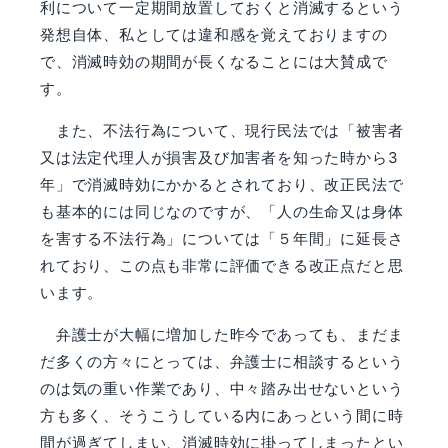
利について一定期間放置しておくと消滅するという
発想自体、
私としては違和感を覚えておりますの
で、消滅時効の期間が長くなることには大賛成で
す。
また、不法行為について、現行民法では「被害者
又は法定代理人が損害及び加害者を知
った時から3
年」で消滅時効にかかるとされており、改正民法で
も基本的には同じなのです
が、「人の生命又は身体
を害する不法行為」については「５年間」に延長さ
れており、こ
の
点も非常に評価できる改正点だと思
います。
弁護士が大幅に増加した昨今であっても、まだま
だ多くの方々にとっては、弁護士に相
談するという
のは気の重い作業であり、中々踏み出せないという
方も多く、そうこうして
いる内にあっという間に時
間が過ぎてしまい、消滅時効に掛ってしまったとい