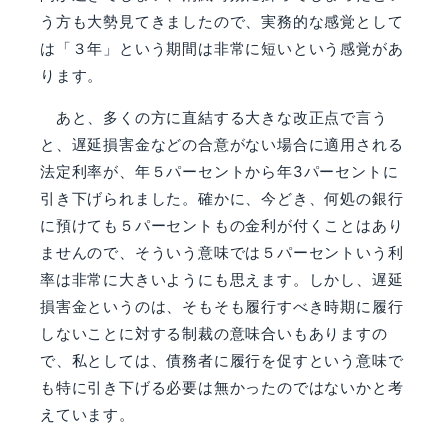
う方も大
勢見てきましたので、実務的な感覚として
は「３年」という期間は非常に短いという感覚
があ
ります。
あと、多くの方に直結する大きな改正点で言う
と、遅延損害金などの合意がない場合に
適用される
法定利率が、年５パーセントから年3パーセントに
引き下げられました。確か
に、今どき、何処の銀行
に預けても５パーセントもの金利が付くことはあり
ませんので、
そういう意味では５パーセントいう利
率は非常に大きいようにも思えます。しかし、遅延
損害金というのは、そもそも履行すべき時期に履行
しないことに対する制裁の意味合いも
ありますの
で、私としては、債務者に履行を促すという意味で
も特に引き下げる必要は無
かったのではないかと考
えています。