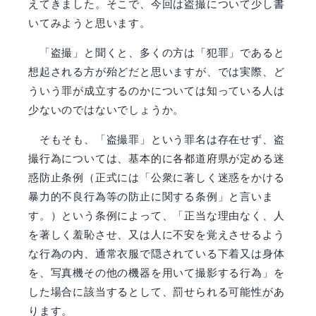
えてきました。そこで、今回は盗撮について少し書
いてみようと思います。
「盗撮」と聞くと、多くの方は「犯罪」であると
想起される方が殆どだと思いますが、では実際、ど
ういう罪が成立するのかについては知っている人は
少ないのではないでしょうか。
そもそも、「盗撮罪」という罪名は存在せず、盗
撮行為については、基本的に各都道府県が定める迷
惑防止条例（正式には「公衆に著しく迷惑をかける
暴力的不良行為等の防止に関する条例」と言いま
す。）という条例によって、「正当な理由なく、人
を著しく羞恥させ、又は人に不安を覚えさせるよう
な行為の内、通常衣服で隠されている下着又は身体
を、写真機その他の機器を用いて撮影する行為」を
した場合に該当するとして、罰せられる可能性があ
ります。