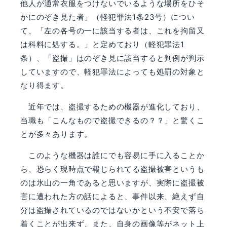
他人が通常衣服をつけないでいるような場所をひそ
かにのぞき見た者」（軽犯罪法1条23号）につい
て、「左の各号の一に該当する者は、これを拘留又
は科料に処する。」と定めており（軽犯罪法1
条）、「盗撮」はのぞき見に該当すると判例が判示
していますので、軽犯罪法によっても処罰の対象と
なり得ます。
近年では、盗撮するための機器が進化しており、
当職も「こんなもので盗撮できるの？？」と驚くこ
とが多々あります。
このような機器は誰にでも容易に手に入ることか
ら、恐らく現時点で報じられてる盗撮被害というも
のは氷山の一角であると思いますが、実際に盗撮被
害に遭われた方の話によると、事件以来、絶えず自
分は盗撮されているのではないかという不安で落ち
着くことが出来ず、また、自身の画像等がネット上