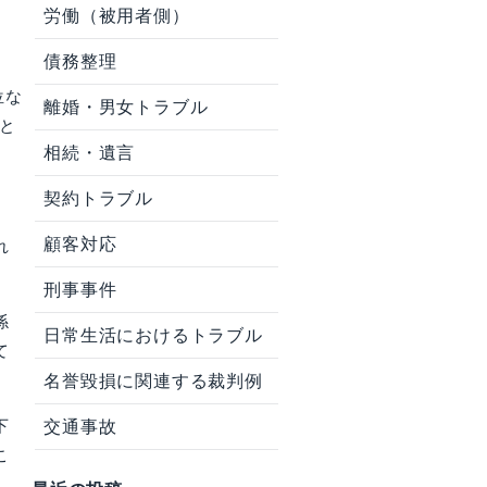
労働（被用者側）
債務整理
位な
離婚・男女トラブル
と
相続・遺言
契約トラブル
顧客対応
れ
刑事事件
係
日常生活におけるトラブル
て
名誉毀損に関連する裁判例
交通事故
下
こ