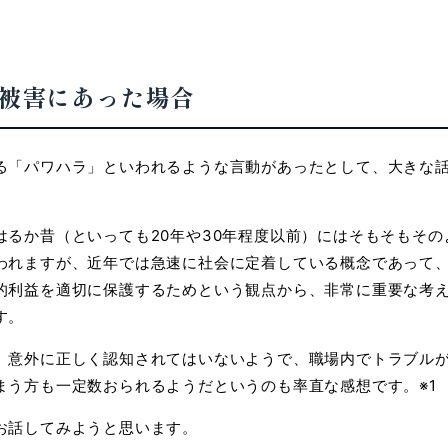
被害にあった場合
る「パワハラ」といわれるような言動があった
として、
大きな
るか昔（といっても20年や30年程度以前）にはそも
そも
その
われますが、近年では急速に社会に定着して
いる
概念であって
的利益を適切に保護するためとい
う観点
から、非常に重要な考
す。
、意外に正しく認知されてはいないようで、職場内で
トラブル
まう方も一定数おられるようだというの
も率直な感想です。※1
お話してみようと思います。