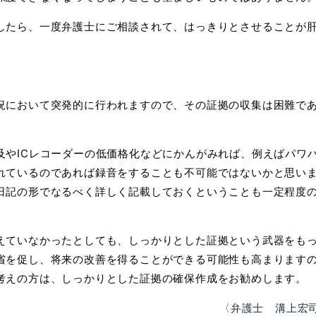
したら、一度弁護士にご相談されて、はっきりとさせること
が
況において突発的に行われますので、その証拠の収集は困難で
及やICレコーダーの低価格化などにかんがみれば、例えばパワ
れているのであれば録音をすることも不可能ではないかと
思い
日記の形でなるべく詳しく記載しておくということも
一定程度
えていなかったとしても、しっかりとした証拠という武器を
も
省を促し、将来の改善を得ることができる可能性も
高まります
考えの方は、しっかりとした証拠の確保作成を
お勧めします。
〈弁護士 溝上宏