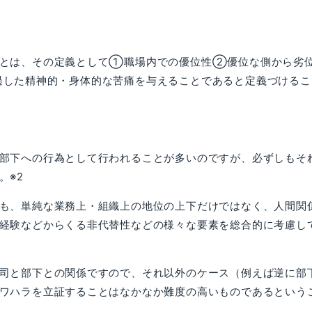
）とは、その定義として①職場内での優位性②優位な側から劣
過した精神的・身体的な苦痛を与えることであると定義づけるこ
部下への行為として行われることが多いのですが、必ずしもそ
。※2
も、単純な業務上・組織上の地位の上下だけではなく、人間関
経験などからくる非代替性などの様々な要素を総合的に考慮し
司と部下との関係ですので、それ以外のケース（例えば逆に部
ワハラを立証することはなかなか難度の高いものであるという