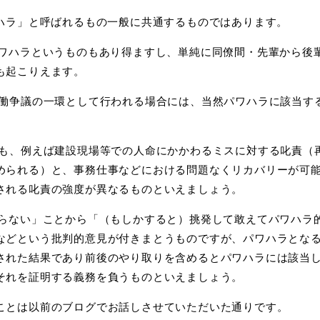
○ハラ」と呼ばれるもの一般に共通するものではあります。
パワハラというものもあり得ますし、単純に同僚間・先輩から
後
も起こりえます。
労働争議の一環として行われる場合には、当然パワハラに該当
す
ても、例えば建設現場等での人命にかかわるミスに対する叱責
（
められる）と、事務仕事などにおける問題なくリカバリー
が
可
される叱責の強度が異なるものといえましょう。
からない」ことから「（もしかすると）挑発して敢えてパワハ
ラ
などという批判的意見が付きまとうものですが、パワハラ
とな
された結果であり前後のやり取りを含めるとパワハラ
には該当
それを証明する義務を負うものといえましょう。
ことは以前のブログでお話しさせていただいた通りです。