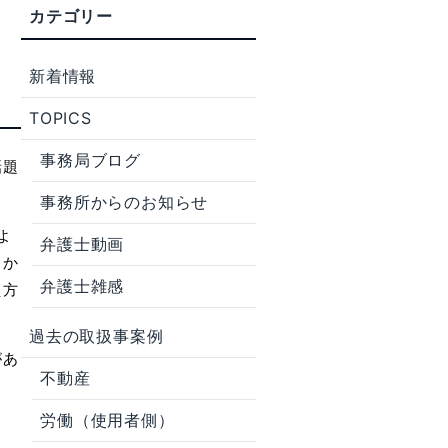
新着情報
TOPICS
事務局ブログ
話題
事務所からのお知らせ
よ
弁護士動画
、か
弁護士雑感
え方
過去の取扱事案例
が
あ
不動産
労働（使用者側）