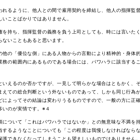
われるように、他人との間で雇用契約を締結し、他人の
指揮監
しいことばかりではありません。
権を持ち、指揮監督の義務を負う上司としても、時には
言いた
らないこともあると思います。
の他の「優位な側」にある人物からの言動により精神的・
身体
業務の範囲内にあるものである場合には、パワ
ハラ
に該当する
といえるのか否かですが、一見して明らかな場合はとも
かく、
まえての総合判断という外ないものであって、
しかも同じ
行為
どによってその結論は変わりうるもの
ですので、一般
の方に正
多いのが実情です。※４
項について「これはパワハラではないか」との無意味な
不満を
当するようなことについても「この程度は我慢
しなければ
なら
保護できなくなってしまうことも望ましい
ものではあり
ません