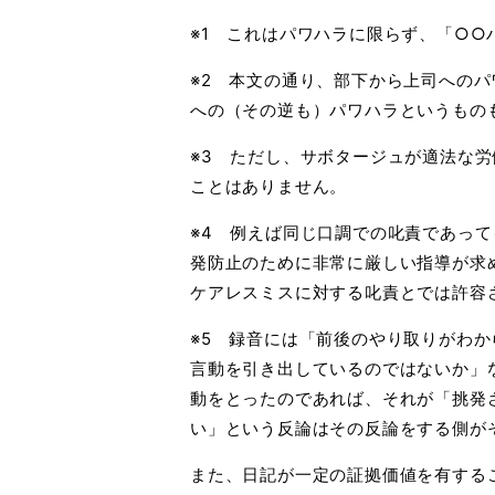
※1 これはパワハラに限らず、「○
※2 本文の通り、部下から上司への
への
（その逆も）パワハラというもの
※3 ただし、サボタージュが適法な
こと
はありません。
※4 例えば同じ口調での叱責であっ
発防止
のために非常に厳しい指導が求
ケアレス
ミスに対する叱責とでは許容
※5 録音には「前後のやり取りがわ
言動を
引き出しているのではないか」
動をとった
のであれば、それが「挑発
い」という反論
はその反論をする側が
また、日記が一定の証拠価値を有する