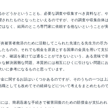
かどうかということも、必要な調査や収集すべき資料など、
理されたものとなったといえるのですが、その調査や収集自体
ではなく、結局のところ専門家に依頼する他ないということが
炎被害者救済のために活動してこられた先達たる先生方の尽力
したものの、それでも税金を原資とする国庫の金員を用いて支
一さ、確認を避けては通ることができないという、ある意味で
々な解決困難な問題、本質的には相互にひくに引けない問題に
大いに参考になるものと思っています。
付金に関するお話はいくつかあるのですが、そのうちの一つは上
当職としても改めてその経緯などについて考えをまとめたもの
には、簡易迅速な手続きで被害回復のための賠償金が支払われ