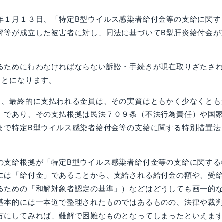
年１月１３日、「特定B型ウイルス感染者給付金等の支給に関す
解等が成立した被害者に対し、同法に基づいてB型肝炎給付金が
ために行わなければならない訴訟・手続きが現在取りざたさ
ことになります。
、最終的に支払われる金員は、その実質はともかく少なくとも
」であり、その支払根拠は民法７０９条（不法行為責任）や国
まで特定B型ウイルス感染者給付金等の支給に関する特別措置法
の支給根拠が「特定B型ウイルス感染者給付金等の支給に関する
には「給付金」であることから、支給される給付金の額や、受
るための「和解対象者認定の基準」）などはどうしても画一的
基本的には一本道で整理されたものではあるものの、法律や裁
方にしてみれば、難解で困難なものとなってしまったといえま