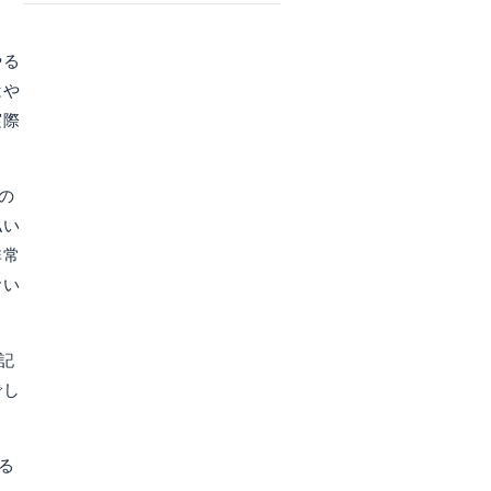
やる
はや
実際
の
払い
非常
おい
記
でし
る