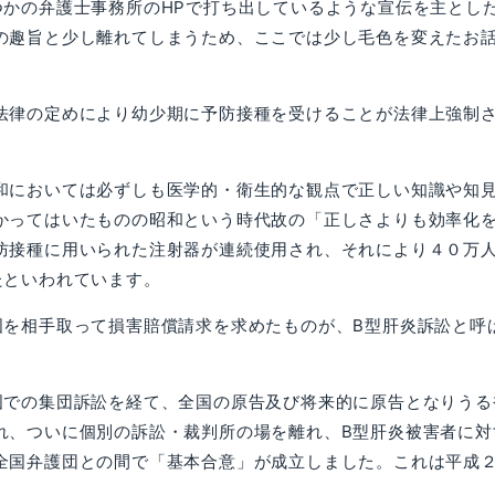
かの弁護士事務所のHPで打ち出しているような宣伝を主とし
の趣旨と少し離れてしまうため、ここでは少し毛色を変えたお
法律の定めにより幼少期に予防接種を受けることが法律上強制
においては必ずしも医学的・衛生的な観点で正しい知識や知
かってはいたものの昭和という時代故の「正しさよりも効率化
防接種に用いられた注射器が連続使用され、それにより４０万
たといわれています。
を相手取って損害賠償請求を求めたものが、B型肝炎訴訟と呼
での集団訴訟を経て、全国の原告及び将来的に原告となりうる
れ、ついに個別の訴訟・裁判所の場を離れ、B型肝炎被害者に対
全国弁護団との間で「基本合意」が成立しました。これは平成