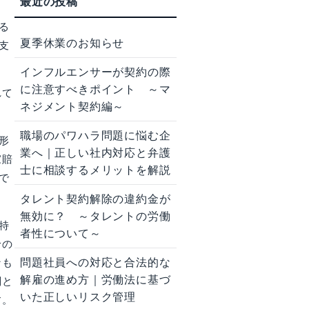
る
夏季休業のお知らせ
支
インフルエンサーが契約の際
に注意すべきポイント ～マ
れて
ネジメント契約編～
職場のパワハラ問題に悩む企
形
業へ｜正しい社内対応と弁護
家賠
士に相談するメリットを解説
で
タレント契約解除の違約金が
無効に？ ～タレントの労働
特
者性について～
給の
問題社員への対応と合法的な
なも
解雇の進め方｜労働法に基づ
判と
いた正しいリスク管理
す。