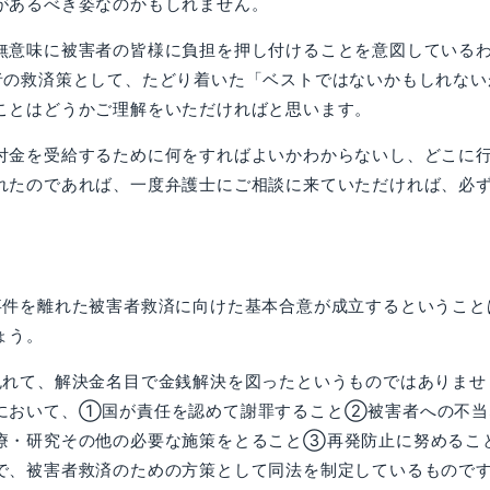
があるべき姿なのかもしれません。
意味に被害者の皆様に負担を押し付けることを意図している
者の救済策として、たどり着いた「ベストではないかもしれない
ことはどうかご理解をいただければと思います。
金を受給するために何をすればよいかわからないし、どこに
れたのであれば、一度弁護士にご相談に来ていただければ、必
事件を離れた被害者救済に向けた基本合意が成立するということ
ょう。
免れて、解決金名目で金銭解決を図ったというものではありませ
において、①国が責任を認めて謝罪すること②被害者への不当
療・研究その他の必要な施策をとること③再発防止に努めるこ
で、被害者救済のための方策として同法を制定しているもので