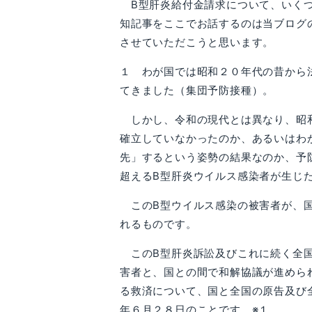
B型肝炎給付金請求について、いくつ
知記事をここでお話するのは当ブログ
させていただこうと思います。
１ わが国では昭和２０年代の昔から
てきました（集団予防接種）。
しかし、令和の現代とは異なり、昭和
確立していなかったのか、あるいはわ
先」するという姿勢の結果なのか、予
超えるB型肝炎ウイルス感染者が生じ
このB型ウイルス感染の被害者が、国
れるものです。
このB型肝炎訴訟及びこれに続く全国
害者と、国との間で和解協議が進めら
る救済について、国と全国の原告及び
年６月２８日のことです。※１