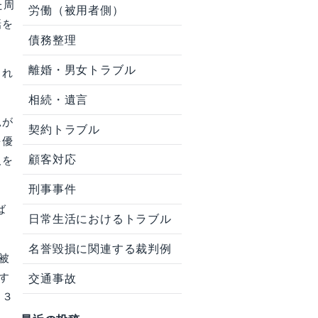
た周
労働（被用者側）
話を
債務整理
離婚・男女トラブル
され
相続・遺言
見が
契約トラブル
を優
顧客対応
人を
刑事事件
ば
日常生活におけるトラブル
名誉毀損に関連する裁判例
被
す
交通事故
２３