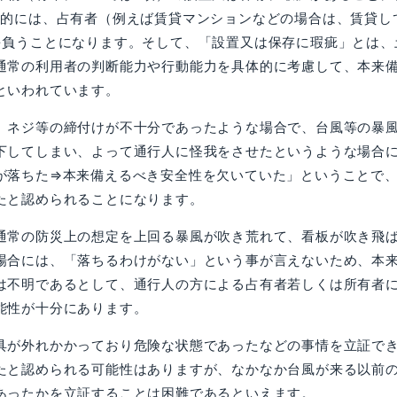
義的には、占有者（例えば賃貸マンションなどの場合は、賃貸し
を負うことになります。そして、「設置又は保存に瑕疵」とは、
通常の利用者の判断能力や行動能力を具体的に考慮して、本来
といわれています。
ネジ等の締付けが不十分であったような場合で、台風等の暴
下してしまい、よって通行人に怪我をさせたというような場合
が落ちた⇒本来備えるべき安全性を欠いていた」ということで
たと認められることになります。
常の防災上の想定を上回る暴風が吹き荒れて、看板が吹き飛
場合には、「落ちるわけがない」という事が言えないため、本
は不明であるとして、通行人の方による占有者若しくは所有者
能性が十分にあります。
が外れかかっており危険な状態であったなどの事情を立証で
たと認められる可能性はありますが、なかなか台風が来る以前
あったかを立証することは困難であるといえます。