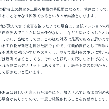
の防災上の想定を上回る規模の暴風雨になると、裁判によって
することはかなり困難であるというのが結論となります。
物が飛んできて被害を被ったような場合に、当該マンションの
「自然災害でこちらには責任がない。」などと冷たくあしらわ
。しかし、当職としては、この様な対応は最悪であると思いま
いる工作物が迷惑を掛けた訳ですので、道義的責任として謝罪
な不誠実な対応が争いを大きくし、やがて裁判等の争いに繋が
ては勝訴できるとしても、それでも裁判に対応しなければなら
られる側にもデメリットはあります。）。紛争予防の見地から
して頂きたいと思います。
追及は難しいと言われた場合にも、加入されている御自宅の
る場合がありますので、一度ご確認されることをお勧めしま