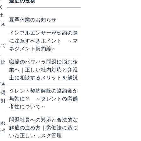
て
土
夏季休業のお知らせ
備え
インフルエンサーが契約の際
に注意すべきポイント ～マ
風で
ネジメント契約編～
に
職場のパワハラ問題に悩む企
、比
業へ｜正しい社内対応と弁護
士に相談するメリットを解説
ばさ
タレント契約解除の違約金が
来備
無効に？ ～タレントの労働
に対
者性について～
問題社員への対応と合法的な
きれ
解雇の進め方｜労働法に基づ
の当
いた正しいリスク管理